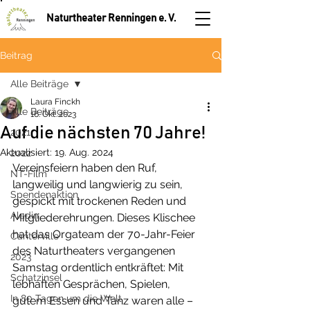
Naturtheater Renningen e. V.
Beitrag
Alle Beiträge
Laura Finckh
Alle Beiträge
16. Okt. 2023
Auf die nächsten 70 Jahre!
2021
Aktualisiert:
19. Aug. 2024
2022
Vereinsfeiern haben den Ruf, 
NT-Film
langweilig und langwierig zu sein, 
Spendenaktion
gespickt mit trockenen Reden und 
Aladin
Mitgliederehrungen. Dieses Klischee 
hat das Orgateam der 70-Jahr-Feier 
Canterville
des Naturtheaters vergangenen 
2023
Samstag ordentlich entkräftet: Mit 
Schatzinsel
lebhaften Gesprächen, Spielen, 
In 80 Tagen um die Welt
gutem Essen und Tanz waren alle – 