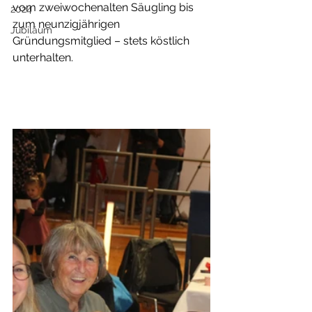
vom zweiwochenalten Säugling bis 
2024
zum neunzigjährigen 
Jubiläum
Gründungsmitglied – stets köstlich 
unterhalten.  