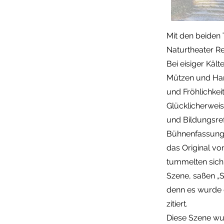
Mit den beiden 
Naturtheater R
Bei eisiger Käl
Mützen und Han
und Fröhlichkei
Glücklicherweis
und Bildungsref
Bühnenfassung z
das Original vo
tummelten sich
Szene, saßen „S
denn es wurde 
zitiert.
Diese Szene wur