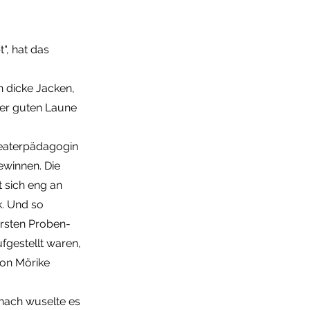
“, hat das
n dicke Jacken,
rer guten Laune
heaterpädagogin
ewinnen. Die
 sich eng an
k. Und so
ersten Proben-
fgestellt waren,
von Mörike
anach wuselte es