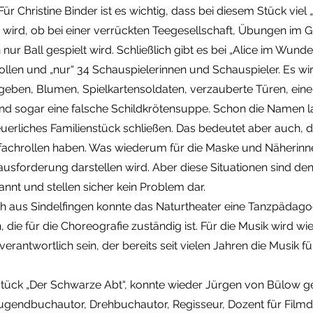
Für Christine Binder ist es wichtig, dass bei diesem Stück viel
 wird, ob bei einer verrückten Teegesellschaft, Übungen im 
nur Ball gespielt wird. Schließlich gibt es bei „Alice im Wunde
llen und „nur“ 34 Schauspielerinnen und Schauspieler. Es wi
geben, Blumen, Spielkartensoldaten, verzauberte Türen, eine
, und sogar eine falsche Schildkrötensuppe. Schon die Namen l
euerliches Familienstück schließen. Das bedeutet aber auch, d
achrollen haben. Was wiederum für die Maske und Näherinn
sforderung darstellen wird. Aber diese Situationen sind den
annt und stellen sicher kein Problem dar.
eh aus Sindelfingen konnte das Naturtheater eine Tanzpädago
 die für die Choreografie zuständig ist. Für die Musik wird wi
erantwortlich sein, der bereits seit vielen Jahren die Musik f
tück „Der Schwarze Abt“, konnte wieder Jürgen von Bülow 
 Jugendbuchautor, Drehbuchautor, Regisseur, Dozent für Film