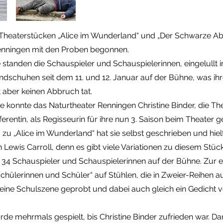
Theaterstücken „Alice im Wunderland“ und „Der Schwarze Abt
enningen mit den Proben begonnen.
te standen die Schauspieler und Schauspielerinnen, eingelullt i
dschuhen seit dem 11. und 12. Januar auf der Bühne, was ih
t aber keinen Abbruch tat.
e konnte das Naturtheater Renningen Christine Binder, die T
erentin, als Regisseurin für ihre nun 3. Saison beim Theater g
u „Alice im Wunderland“ hat sie selbst geschrieben und hielt
n Lewis Carroll, denn es gibt viele Variationen zu diesem Stüc
 34 Schauspieler und Schauspielerinnen auf der Bühne. Zur 
chülerinnen und Schüler“ auf Stühlen, die in Zweier-Reihen au
eine Schulszene geprobt und dabei auch gleich ein Gedicht 
de mehrmals gespielt, bis Christine Binder zufrieden war. D