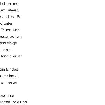
 „Leben und
Gummitwist,
rland“ ca. 80
rd unter
 Feuer- und
assen auf ein
ass einige
en eine
 langjährigen
gin für das
eder einmal
ürs Theater
gewonnen
dramaturgie und