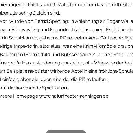
enierungen geleitet. Zum 6. Mal ist er nun für das Naturtheate
ber alle sehr glücklich sind.
Abt“ wurde von Bernd Spehling, in Anlehnung an Edgar Wall
von Bülow witzig und komödiantisch inszeniert. Es gibt in di
 in Schubkarren, geheime Pläne, betrunkene Gärtner, Adlige,
eifrige Inspektorin, also alles, was eine Krimi-Komödie brauch
 „Bauherren (Bühnenbild und Kulissenbauer)“ Jochen Stahl und
eine große Herausforderung darstellen, alle Wünsche der be
m Beispiel eine düster wirkende Abtei in eine fröhliche Sch
t einfach, aber die Ideen sind da, die Pläne laufen….
 auf die kommende Spielsaison.
unsere Homepage
www.naturtheater-renningen.de