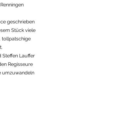
r Renningen
ace geschrieben
esem Stück viele
 tollpatschige
t.
 Steffen Lauffer
iden Regisseure
ule umzuwandeln