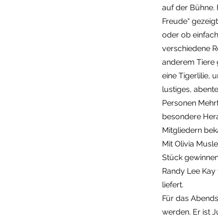
auf der Bühne. 
Freude“ gezeigt
oder ob einfach 
verschiedene Ro
anderem Tiere 
eine Tigerlilie
lustiges, abent
Personen Mehrf
besondere Herau
Mitgliedern bek
Mit Olivia Musl
Stück gewinnen,
Randy Lee Kay v
liefert.
Für das Abends
werden. Er ist