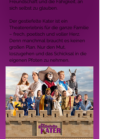
Freundschaft und die Fähigkeit, an
sich selbst zu glauben.
Der gestiefelte Kater ist ein
Theatererlebnis für die ganze Familie
– frech, poetisch und voller Herz.
Denn manchmal braucht es keinen
großen Plan. Nur den Mut,
loszugehen und das Schicksal in die
eigenen Pfoten zu nehmen.