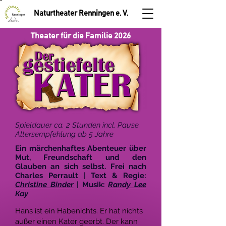
Naturtheater Renningen e. V.
Theater für die Familie 2026
Spieldauer ca. 2 Stunden incl. Pause.
Altersempfehlung ab 5 Jahre
Ein märchenhaftes Abenteuer über
Mut, Freundschaft und den
Glauben an sich selbst. Frei nach
Charles Perrault | Text & Regie:
Christine Binder
| Musik:
Randy Lee
Kay
Hans ist ein Habenichts. Er hat nichts
außer einen Kater geerbt. Der kann