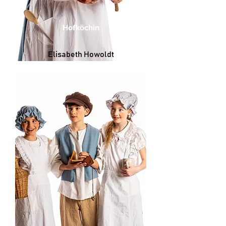
Hofköchin
Elisabeth Howoldt