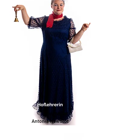
Hoflehrerin
Antonia Howoldt