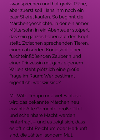
zwar sprechen und hat große Pläne,
aber zuerst soll Hans ihm noch ein
paar Stiefel kaufen. So beginnt die
Märchengeschichte, in der ein armer
Müllersohn in ein Abenteuer stolpert,
das sein ganzes Leben auf den Kopf
stellt. Zwischen sprechenden Tieren,
einem absurden Königshof, einer
furchteinflößenden Zauberin und
einer Prinzessin mit ganz eigenem
Willen steht plötzlich eine große
Frage im Raum: Wer bestimmt
eigentlich, wer wir sind?
Mit Witz, Tempo und viel Fantasie
wird das bekannte Märchen neu
erzählt: Alte Gerüchte, große Titel
und scheinbare Macht werden
hinterfragt – und es zeigt sich, dass
es oft nicht Reichtum oder Herkunft
sind, die zählen, sondern Mut,