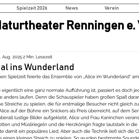
Spielzeit 2026
News
Verein
aturtheater Renningen e. 
. Aug. 2025
2 Min. Lesezeit
Mal ins Wunderland
n Spielzeit feierte das Ensemble von „Alice im Wunderland“ am 
eigentlich eine ganz normale Aufführung ist, passiert es doch jed
 anders laufen. Denn die Schauspieler haben großen Spaß daran,
e Streiche zu spielen, die für erstmalige Besucher nicht gleich z
lice auf der Bühne ein Snickers als Preis überreicht, auf dem Ser
erall lustige Bilder aufgeklebt, Alice und Frau Kaninchen verans
otten und Müsliriegeln und die Herzkönigin fragte lautstark in d
erte damit ein populäres Lied. Aber auch die Technik ließ sich die 
inen kleinen Streich zu spielen. So wurden bestimmte Soundeff