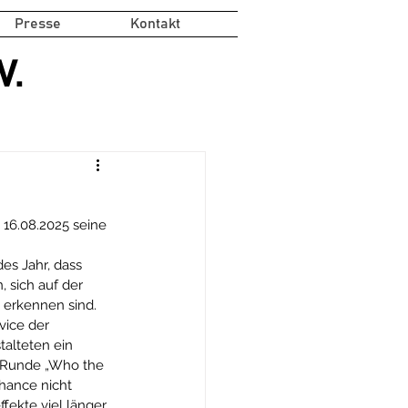
Presse
Kontakt
V.
16.08.2025 seine 
es Jahr, dass 
 sich auf der 
u erkennen sind.
vice der 
talteten ein 
ie Runde „Who the 
Chance nicht 
ekte viel länger 