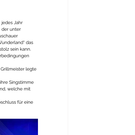
 jedes Jahr 
 der unter 
uschauer 
 Wunderland“ das 
tolz sein kann. 
erbedingungen 
rillmeister legte 
 ihre Singstimme 
nd, welche mit 
schluss für eine 