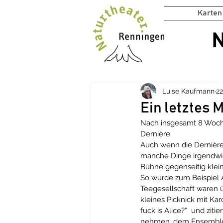
Karten
N
Luise Kaufmann
22
Ein letztes 
Nach insgesamt 8 Woche
Dernière.
Auch wenn die Dernière 
manche Dinge irgendwie
Bühne gegenseitig klein
So wurde zum Beispiel A
Teegesellschaft waren üb
kleines Picknick mit Kar
fuck is Alice?“  und ziti
nehmen, dem Ensemble e