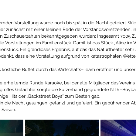
ernden Vorstellung wurde noch bis spät in die Nacht gefeiert. Wie
ier zunächst mit einer kleinen Rede der Vorstandsvorsitzenden, in
gen Zuschauerzahlen bekanntgegeben wurden: Insgesamt 7005 Z
ie Vorstellungen im Familienstück. Damit ist das Stück „Alice im
lienstück. Ein grandioses Ergebnis, auf das das Naturtheater sehr s
denkt, dass eine Vorstellung aufgrund von katastrophalen Wett
köstliche Buffet durch das Wirtschafts–Team eröffnet und unser G
ne erheiternde Runde Karaoke, bei der alle Mitglieder des Vereins
großes Gelächter sorgte die kurzerhand gegründete NTR–Boyba
nige Hits der „Backstreet Boys“ zum Besten gab.
in die Nacht gesungen, getanzt und gefeiert. Ein gebührender Ab
 Saison.