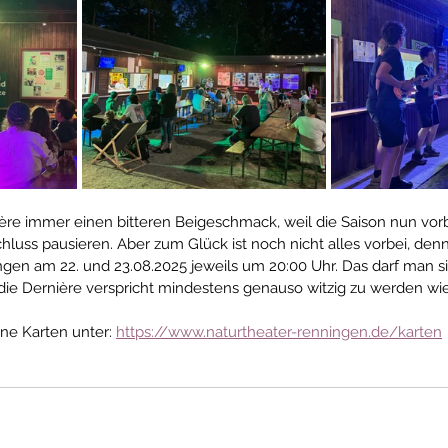
ière immer einen bitteren Beigeschmack, weil die Saison nun vorb
luss pausieren. Aber zum Glück ist noch nicht alles vorbei, den
gen am 22. und 23.08.2025 jeweils um 20:00 Uhr. Das darf man sic
ie Dernière verspricht mindestens genauso witzig zu werden wie
ine Karten unter: 
https://www.naturtheater-renningen.de/karten