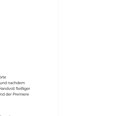
rte 
f und nachdem 
andvoll fleißiger 
and der Premiere 