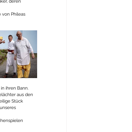
ker, deren 
 von Phileas 
in ihren Bann. 
elächter aus den 
ilige Stück 
 unseres 
chenspielen 