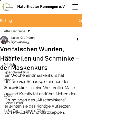
Naturtheater Renningen e. V.
Beitrag
Alle Beiträge
Luise Kaufmann
Alle Beiträge
27. Dez. 2023
Von falschen Wunden,
2021
2022
Haarteilen und Schminke –
NT-Film
der Maskenkurs
Spendenaktion
Ein Wochenendmaskenkurs hat 
Aladin
unsere vier Schauspielerinnen des 
Abendstücks in eine Welt voller Make-
Canterville
up und Kreativität entführt. Neben den 
2023
Grundlagen des „Altschminkens“ 
Schatzinsel
erlernten sie das richtige Aufsetzen 
In 80 Tagen um die Welt
von Perücken und Glatzkappen, 